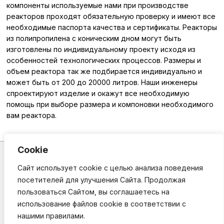
компоненты используемые нами при производстве
реакторов проходят обязательную проверку и имеют все
необходимые паспорта качества и сертификаты. Реакторы
из полипропилена с коническим дном могут быть
изготовлены по индивидуальному проекту исходя из
особенностей технологических процессов. Размеры и
объем реактора так же подбирается индивидуально и
может быть от 200 до 20000 литров. Наши инженеры
спроектируют изделие и окажут все необходимую
помощь при выборе размера и компоновки необходимого
вам реактора.
Cookie
2026,
ТД ПолимерИзделия
производственная компания
Сайт использует cookie с целью анализа поведения
посетителей для улучшения Сайта. Продолжая
Гальваническое оборудование,
емкости из полипропилена на заказ
пользоваться Сайтом, вы соглашаетесь на
использование файлов cookie в соответствии с
+7 (495) 642-47-32
нашими правилами.
zakaz@polimerizdeliya.ru